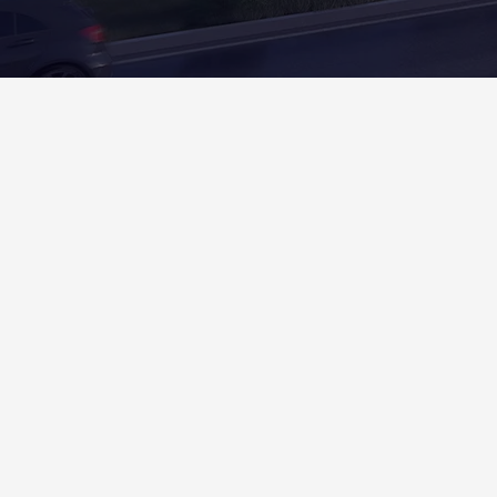
Hakkımızda
1993 yılında Ergun GÜRSOY tarafından inşaat,
taahhüt, dekorasyon ve proje yönetimi alanında
hizmet vermek üzere kurulmuştur. 2004 yılında
Ali GÜRSOY' un şirket yönetimine katılımı ve
2006 yılından itibaren devir aldığı Yönetim